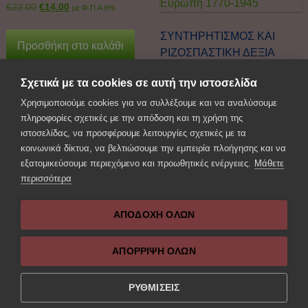
€
22.00
€
14.00
με Φ.Π.Α 6%.
ΣΥΝΤΗΡΗΤΙΣΜΟΣ ΚΑΙ
Προσθήκη στο καλάθι
ΡΙΖΟΣΠΑΣΤΙΚΗ ΔΕΞΙΑ
Παραδοσιοκρατία,
Σχετικά με τα cookies σε αυτή την ιστοσελίδα
Αντίδραση και
Αντεπανάσταση στην
Χρησιμοποιούμε cookies για να συλλέξουμε και να αναλύσουμε
Ευρώπη 1770-1945
πληροφορίες σχετικές με την απόδοση και τη χρήση της
ιστοσελίδας, να προσφέρουμε λειτουργίες σχετικές με τα
€
16.00
€
7.00
με Φ.Π.Α 6%.
κοινωνικά δίκτυα, να βελτιώσουμε την εμπειρία πλοήγησης και να
εξατομικεύσουμε περιεχόμενο και προωθητικές ενέργειες.
Μάθετε
Προσθήκη στο καλάθι
περισσότερα
ΑΠΟΔΟΧΗ ΟΛΩΝ
ΑΠΌΡΡΙΨΗ ΌΛΩΝ
Next Post: 1848. Η Άνοιξη
Previous Post:
των λαών. Οι Ευρωπαϊκές
ΥΠΕΡΟΧΑ
επαναστάσεις
ΜΑΡΓΑΡΙΤΑΡΙΑ του ύπνου
ΡΥΘΜΙΣΕΙΣ
και του βίου μου