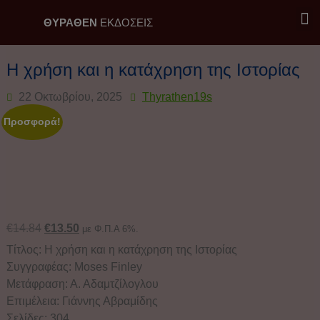
ΘΥΡΑΘΕΝ
ΕΚΔΟΣΕΙΣ
Εκδόσεις Θύραθεν / Επιλογή
Η χρήση και η κατάχρηση της Ιστορίας
22 Οκτωβρίου, 2025
Thyrathen19s
Προσφορά!
€
14.84
€
13.50
με Φ.Π.Α 6%.
Τίτλος: Η χρήση και η κατάχρηση της Ιστορίας
Συγγραφέας: Moses Finley
Μετάφραση: Α. Αδαμτζίλογλου
Επιμέλεια: Γιάννης Αβραμίδης
Σελίδες: 304