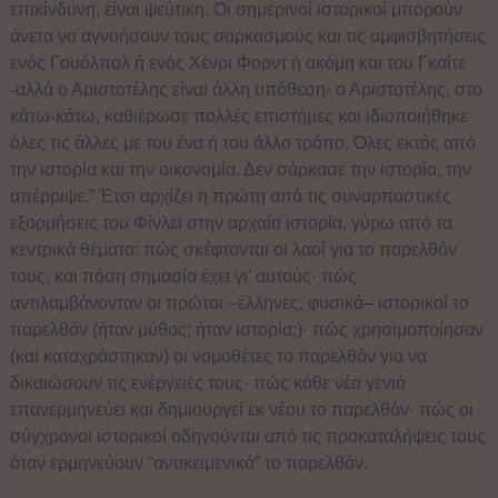
επικίνδυνη, είναι ψεύτικη. Οι σημερινοί ιστορικοί μπορούν
άνετα να αγνοήσουν τους σαρκασμούς και τις αμφισβητήσεις
ενός Γουόλπολ ή ενός Χένρι Φορντ ή ακόμη και του Γκαίτε
-αλλά ο Αριστοτέλης είναι άλλη υπόθεση- ο Αριστοτέλης, στο
κάτω-κάτω, καθιέρωσε πολλές επιστήμες και ιδιοποιήθηκε
όλες τις άλλες με του ένα ή του άλλο τρόπο. Όλες εκτός από
την ιστορία και την οικονομία. Δεν σάρκασε την ιστορία, την
απέρριψε.” Έτσι αρχίζει η πρώτη από τις συναρπαστικές
εξορμήσεις του Φίνλεϊ στην αρχαία ιστορία, γύρω από τα
κεντρικά θέματα: πώς σκέφτονται οι λαοί για το παρελθόν
τους, και πόση σημασία έχει γι’ αυτούς· πώς
αντιλαμβάνονταν οι πρώτοι –έλληνες, φυσικά– ιστορικοί το
παρελθόν (ήταν μύθος; ήταν ιστορία;)· πώς χρησιμοποίησαν
(και καταχράστηκαν) οι νομοθέτες το παρελθόν για να
δικαιώσουν τις ενέργειές τους· πώς κάθε νέα γενιά
επανερμηνεύει και δημιουργεί εκ νέου το παρελθόν· πώς οι
σύγχρονοι ιστορικοί οδηγούνται από τις προκαταλήψεις τους
όταν ερμηνεύουν “αντικειμενικά” το παρελθόν.