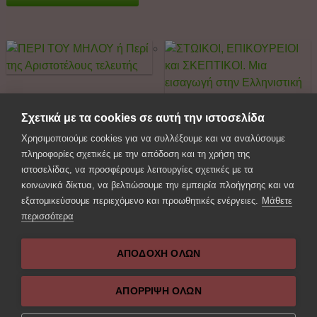
ΠΕΡΙ ΤΟΥ ΜΗΛΟΥ ή Περί
της Αριστοτέλους τελευτής
Σχετικά με τα cookies σε αυτή την ιστοσελίδα
ΣΤΩΙΚΟΙ, ΕΠΙΚΟΥΡΕΙΟΙ και
€
22.00
€
9.00
Χρησιμοποιούμε cookies για να συλλέξουμε και να αναλύσουμε
με Φ.Π.Α 6%.
ΣΚΕΠΤΙΚΟΙ. Μια εισαγωγή
πληροφορίες σχετικές με την απόδοση και τη χρήση της
στην Ελληνιστική Φιλοσοφία
ιστοσελίδας, να προσφέρουμε λειτουργίες σχετικές με τα
Προσθήκη στο καλάθι
κοινωνικά δίκτυα, να βελτιώσουμε την εμπειρία πλοήγησης και να
€
15.50
€
11.50
με Φ.Π.Α 6%.
εξατομικεύσουμε περιεχόμενο και προωθητικές ενέργειες.
Μάθετε
περισσότερα
Προσθήκη στο καλάθι
ΑΠΟΔΟΧΗ ΟΛΩΝ
ΑΠΌΡΡΙΨΗ ΌΛΩΝ
Next Post: ΠΕΡΙ ΤΟΥ
Previous Post: Η