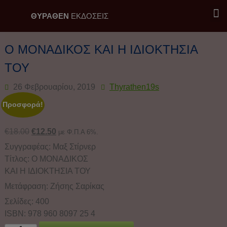
ΘΥΡΑΘΕΝ
ΕΚΔΟΣΕΙΣ
Εκδόσεις Θύραθεν / Επιλογή
Ο ΜΟΝΑΔΙΚΟΣ ΚΑΙ Η ΙΔΙΟΚΤΗΣΙΑ
ΤΟΥ
26 Φεβρουαρίου, 2019
Thyrathen19s
Προσφορά!
€
18.00
€
12.50
με Φ.Π.Α 6%.
Συγγραφέας: Μαξ Στίρνερ
Τίτλος: Ο ΜΟΝΑΔΙΚΟΣ
ΚΑΙ Η ΙΔΙΟΚΤΗΣΙΑ ΤΟΥ
Μετάφραση: Ζήσης Σαρίκας
Σελίδες: 400
ISBN: 978 960 8097 25 4