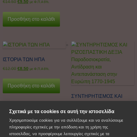
€
14.50
€
9.50
με Φ.Π.Α 6%.
Προσθήκη στο καλάθι
ΙΣΤΟΡΙΑ ΤΩΝ ΗΠΑ
€
12.00
€
8.50
με Φ.Π.Α 6%.
Προσθήκη στο καλάθι
ΣΥΝΤΗΡΗΤΙΣΜΟΣ ΚΑΙ
ΡΙΖΟΣΠΑΣΤΙΚΗ ΔΕΞΙΑ
Παραδοσιοκρατία,
Σχετικά με τα cookies σε αυτή την ιστοσελίδα
Αντίδραση και
Χρησιμοποιούμε cookies για να συλλέξουμε και να αναλύσουμε
Αντεπανάσταση στην
πληροφορίες σχετικές με την απόδοση και τη χρήση της
Ευρώπη 1770-1945
ιστοσελίδας, να προσφέρουμε λειτουργίες σχετικές με τα