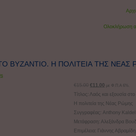
Αρχι
Ολοκλήρωση α
ΤΟ ΒΥΖΑΝΤΙΟ. Η ΠΟΛΙΤΕΙΑ ΤΗΣ ΝΕΑΣ
9s
€
15.00
€
11.00
με Φ.Π.Α 6%.
Τίτλος: Λαός και εξουσία στο
Η πολιτεία της Νέας Ρώμης
Συγγραφέας: Anthony Kaldell
Μετάφραση: Αλεξάνδρα Βου
Επιμέλεια: Γιάννης Αβραμίδη