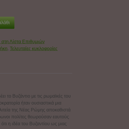
αλάθι
στη Λίστα Επιθυμιών
θήκη
,
Τελευταίες κυκλοφορίες
ει το Βυζάντιο με τις ρωμαϊκές του
οκρατορία ήταν ουσιαστικά μια
Πολιτεία της Νέας Ρώμης αποκαθιστά
όφωνοι πολίτες θεωρούσαν εαυτούς
 ότι η ιδέα του Βυζαντίου ως μιας