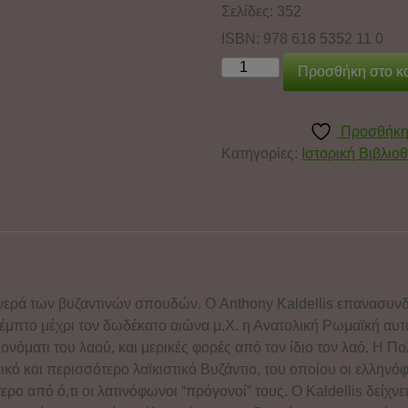
Σελίδες: 352
ISBN: 978 618 5352 11 0
Προσθήκη στο κ
Προσθήκη 
Κατηγορίες:
Ιστορική Βιβλιο
 νερά των βυζαντινών σπουδών. Ο Anthony Kaldellis επανασυνδέ
 πέμπτο μέχρι τον δωδέκατο αιώνα μ.Χ. η Ανατολική Ρωμαϊκή αυτ
 ονόματι του λαού, και μερικές φορές από τον ίδιο τον λαό. Η 
ικό και περισσότερο λαϊκιστικό Βυζάντιο, του οποίου οι ελλην
ρο από ό,τι οι λατινόφωνοι “πρόγονοί” τους. Ο Kaldellis δείχνει