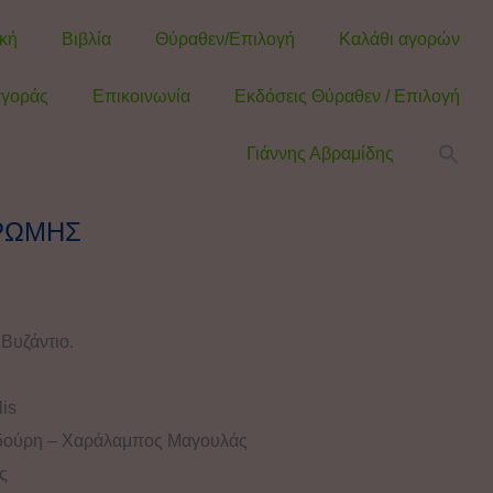
κή
Βιβλία
Θύραθεν/Επιλογή
Καλάθι αγορών
γοράς
Επικοινωνία
Εκδόσεις Θύραθεν / Επιλογή
Γιάννης Αβραμίδης
 ΡΩΜΗΣ
 Βυζάντιο.
is
δούρη – Χαράλαμπος Μαγουλάς
ς