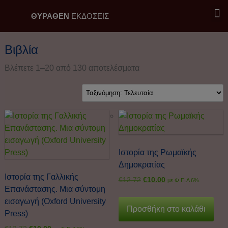
ΘΥΡΑΘΕΝ
ΕΚΔΟΣΕΙΣ
Εκδόσεις Θύραθεν / Επιλογή
Βιβλία
Βλέπετε 1–20 από 130 αποτελέσματα
Ιστορία της Ρωμαϊκής
Δημοκρατίας
Ιστορία της Γαλλικής
€
12.72
€
10.00
με Φ.Π.Α 6%.
Επανάστασης. Μια σύντομη
εισαγωγή (Oxford University
Προσθήκη στο καλάθι
Press)