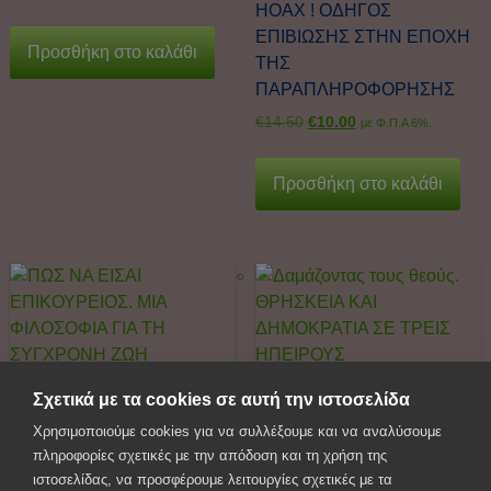
HOAX ! ΟΔΗΓΟΣ
ΕΠΙΒΙΩΣΗΣ ΣΤΗΝ ΕΠΟΧΗ
Προσθήκη στο καλάθι
ΤΗΣ
ΠΑΡΑΠΛΗΡΟΦΟΡΗΣΗΣ
€
14.50
€
10.00
με Φ.Π.Α 6%.
Προσθήκη στο καλάθι
Σχετικά με τα cookies σε αυτή την ιστοσελίδα
ΠΩΣ ΝΑ ΕΙΣΑΙ
Δαμάζοντας τους θεούς.
Χρησιμοποιούμε cookies για να συλλέξουμε και να αναλύσουμε
ΕΠΙΚΟΥΡΕΙΟΣ. ΜΙΑ
ΘΡΗΣΚΕΙΑ ΚΑΙ
πληροφορίες σχετικές με την απόδοση και τη χρήση της
ΦΙΛΟΣΟΦΙΑ ΓΙΑ ΤΗ
ΔΗΜΟΚΡΑΤΙΑ ΣΕ ΤΡΕΙΣ
ιστοσελίδας, να προσφέρουμε λειτουργίες σχετικές με τα
ΣΥΓΧΡΟΝΗ ΖΩΗ
ΗΠΕΙΡΟΥΣ