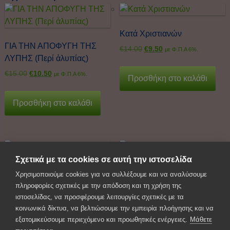
Κατά Χριστιανών
ΓΙΑ ΤΗΝ ΑΠΟΦΥΓΗ ΤΗΣ
€
14.00
€
9.50
με Φ.Π.Α 6%.
ΛΥΠΗΣ (Περί ἀλυπίας)
€
15.00
€
10.50
με Φ.Π.Α 6%.
Προσθήκη στο καλάθι
Προσθήκη στο καλάθι
Σχετικά με τα cookies σε αυτή την ιστοσελίδα
Χρησιμοποιούμε cookies για να συλλέξουμε και να αναλύσουμε
Περί των Σχολών της
Κατά Χριστιανών.
πληροφορίες σχετικές με την απόδοση και τη χρήση της
Φιλοσοφίας
Μισοπώγων. Eπιστολές
ιστοσελίδας, να προσφέρουμε λειτουργίες σχετικές με τα
κοινωνικά δίκτυα, να βελτιώσουμε την εμπειρία πλοήγησης και να
€
12.50
€
6.00
€
15.00
€
10.00
με Φ.Π.Α 6%.
με Φ.Π.Α 6%.
εξατομικεύσουμε περιεχόμενο και προωθητικές ενέργειες.
Μάθετε