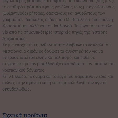
μεγαλύτερος ρήτορας και σοφιστής του αιώνα του (4ος μ.Χ.),
το σταθερό πρότυπο ύφους για όλους τους μεταγενέστερους
(Βυζαντινούς) ρήτορες, δασκάλους και ανθρώπους των
γραμμάτων, δάσκαλος ο ίδιος του Μ. Βασιλείου, του Ιωάννη
Χρυσοστόμου αλλά και του Ιουλιανού. Το έργο του αποτελεί
μία από τις σημαντικότερες ιστορικές πηγές της Ύστερης
Αρχαιότητας.
Σε μια εποχή που η ανθρωπότητα διάβαινε το κατώφλι του
Μεσαίωνα, ο Λιβάνιος όρθωσε το ανάστημά του για να
υπερασπιστεί τον ελληνικό πολιτισμό, και ήρθε σε
σύγκρουση με τον μισαλλόδοξο σκοταδισμό των πιστών του
χριστιανικού δόγματος.
Στην Ελλάδα, το όνομα και το έργο του παραμένουν εδώ και
αιώνες στην αφάνεια και η επίσημη φιλολογία τον αγνοεί
σκανδαλωδώς.
Σχετικά προϊόντα