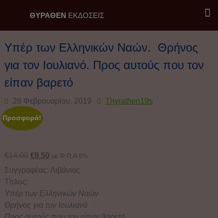
ΘΥΡΑΘΕΝ
ΕΚΔΟΣΕΙΣ
Εκδόσεις Θύραθεν / Επιλογή
Υπέρ των Ελληνικών Ναών. Θρήνος
για τον Ιουλιανό. Προς αυτούς που τον
είπαν βαρετό
26 Φεβρουαρίου, 2019
Thyrathen19s
Προσφορά!
€
14.00
€
9.50
με Φ.Π.Α 6%.
Συγγραφέας: Λιβάνιος
Τίτλος:
Υπέρ των Ελληνικών Ναών
Θρήνος για τον Ιουλιανό
Προς αυτούς που τον είπαν βαρετό