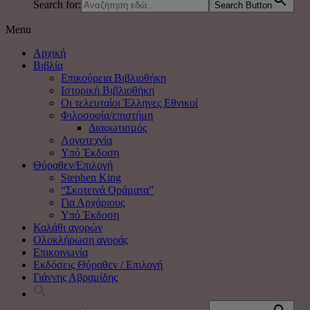
Search for:
Search Button
Menu
Αρχική
Βιβλία
Επικούρεια Βιβλιοθήκη
Ιστορική Βιβλιοθήκη
Οι τελευταίοι Έλληνες Εθνικοί
Φιλοσοφία/επιστήμη
Διαφωτισμός
Λογοτεχνία
Υπό Έκδοση
Θύραθεν/Επιλογή
Stephen King
“Σκοτεινά Οράματα”
Για Αρχάριους
Υπό Έκδοση
Καλάθι αγορών
Ολοκλήρωση αγοράς
Επικοινωνία
Εκδόσεις Θύραθεν / Επιλογή
Γιάννης Αβραμίδης