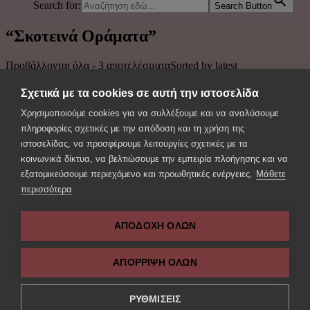
Search for:
Search Button
“Σκοτεινά Οράματα”
Προβάλλονται όλα - 3 αποτελέσματα
Sorted by latest
Σχετικά με τα cookies σε αυτή την ιστοσελίδα
Χρησιμοποιούμε cookies για να συλλέξουμε και να αναλύσουμε
πληροφορίες σχετικές με την απόδοση και τη χρήση της
Σκοτεινά Οράματα
ιστοσελίδας, να προσφέρουμε λειτουργίες σχετικές με τα
κοινωνικά δίκτυα, να βελτιώσουμε την εμπειρία πλοήγησης και να
€
12.00
Προσθήκη στο καλάθι
με Φ.Π.Α 6%.
εξατομικεύσουμε περιεχόμενο και προωθητικές ενέργειες.
Μάθετε
περισσότερα
Η Λέσχη του Τρόμου
ΑΠΟΔΟΧΗ ΟΛΩΝ
€
12.00
Προσθήκη στο καλάθι
με Φ.Π.Α 6%.
ΑΠΌΡΡΙΨΗ ΌΛΩΝ
Στα Όρια του Φόβου
ΡΥΘΜΙΣΕΙΣ