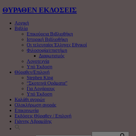
ΘΥΡΑΘΕΝ
ΕΚΔΟΣΕΙΣ
Αρχική
Βιβλία
Επικούρεια Βιβλιοθήκη
Ιστορική Βιβλιοθήκη
Οι τελευταίοι Έλληνες Εθνικοί
Φιλοσοφία/επιστήμη
Διαφωτισμός
Λογοτεχνία
Υπό Έκδοση
Θύραθεν/Επιλογή
Stephen King
“Σκοτεινά Οράματα”
Για Αρχάριους
Υπό Έκδοση
Καλάθι αγορών
Ολοκλήρωση αγοράς
Επικοινωνία
Εκδόσεις Θύραθεν / Επιλογή
Γιάννης Αβραμίδης