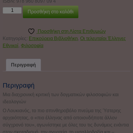
ISBN: 978 960 8097 09 4
Προσθήκη στο καλάθι
Προσθήκη στη Λίστα Επιθυμιών
Κατηγορίες:
Επικούρεια Βιβλιοθήκη
,
Οι τελευταίοι Έλληνες
Εθνικοί
,
Φιλοσοφία
Περιγραφή
Περιγραφή
Μια διαχρονική κριτική των δογματικών φιλοσοφιών και
ιδεολογιών
Ο Λουκιανός, το πιο σπινθηροβόλο πνεύμα της Ύστερης
αρχαιότητας, ο «πιο έλληνας από οποιονδήποτε άλ­λον
σύγχρονό του», αγωνίστηκε με όλες του τις δυ­νά­μεις ενάντια
στον σκοταδισμό, την αγυρτεία, τη μι­σαλ­λο­δο­ξία και –