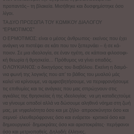
προπαντός– τη βλακεία. Μισήθηκε και δυσ­φη­μί­στηκε όσο
λίγοι.
ΤΑ ΔΥΟ ΠΡΟΣΩΠΑ ΤΟΥ ΚΩΜΙΚΟΥ ΔΙΑΛΟΓΟΥ
“ΕΡΜΟΤΙΜΟΣ”
Ο ΕΡΜΟΤΙΜΟΣ: είναι ο μέσος άνθρωπος· εκείνος που έχει
ανάγκη να πιστέψει σε κάτι που τον ξεπερνάει – ή σε κά­
ποιον. Σε μια ιδεολογία, σε έναν ηγέτη, σε κά­ποια φιλοσο­φι­
κή θεωρία ή θρησκεία… Πρόθυμος να γίνει οπαδός.
Ο ΛΟΥΚΙΑΝΟΣ: ο δικηγόρος του διαβόλου. Εκείνη η δαι­μό­
νια φωνή της λογικής που απ’ το βάθος του μυα­­λού μάς
καλεί να κρίνουμε, να αμφισβητήσουμε, να περιφρο­νή­σουμε
τις επιθυμίες και τις ανάγκες που μας σπρώ­χνουν στις
αγκάλες της θρησκείας ή της ιδεολογίας· να μη καταδεχτούμε
να γίνουμε οπαδοί αλ­λά να δώσουμε αλη­θι­νό νόημα στη ζωή
μας, με νη­φα­λιότητα όσο και με ζή­λο· απροσκύνητοι όσο και
σεμνοί· ελευθερόφρονες ό­σο και ενάρετοι· κριτικοί όσο και
δημιουργικοί· δημοκράτες όσο και αριστοκράτες· περήφανοι
όσο και μετριοπα­θείς. Δηλαδή: έλληνες.