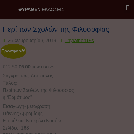
ΘΥΡΑΘΕΝ
ΕΚΔΟΣΕΙΣ
Εκδόσεις Θύραθεν / Επιλογή
Περί των Σχολών της Φιλοσοφίας
26 Φεβρουαρίου, 2019
Thyrathen19s
Προσφορά!
€
12.50
€
6.00
με Φ.Π.Α 6%.
Συγγραφέας: Λουκιανός
Τίτλος:
Περί των Σχολών της Φιλοσοφίας
ή “Ερμότιμος”
Εισαγωγή- μετάφραση:
Γιάννης Αβραμίδης
Επιμέλεια: Κατερίνα Καούκη
Σελίδες: 168