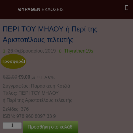
ΘΥΡΑΘΕΝ
ΕΚΔΟΣΕΙΣ
Εκδόσεις Θύραθεν / Επιλογή
ΠΕΡΙ ΤΟΥ ΜΗΛΟΥ ή Περί της
Αριστοτέλους τελευτής
26 Φεβρουαρίου, 2019
Thyrathen19s
Προσφορά!
€
22.00
€
9.00
με Φ.Π.Α 6%.
Συγγραφέας: Παρασκευή Κοτζιά
Τίτλος: ΠΕΡΙ ΤΟΥ ΜΗΛΟΥ
ή Περί της Αριστοτέλους τελευτής
Σελίδες: 376
ISBN: 978 960 8097 33 9
Προσθήκη στο καλάθι