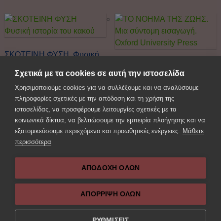
ΣΚΟΤΕΙΝΗ ΦΥΣΗ Φυσική
ιστορία του κακού
ΤΟ ΝΟΗΜΑ ΤΗΣ ΖΩΗΣ. Μια
Σχετικά με τα cookies σε αυτή την ιστοσελίδα
σύντομη εισαγωγή. Oxford
€
18.00
€
12.50
με Φ.Π.Α 6%.
Χρησιμοποιούμε cookies για να συλλέξουμε και να αναλύσουμε
University Press
πληροφορίες σχετικές με την απόδοση και τη χρήση της
€
12.00
€
8.00
με Φ.Π.Α 6%.
Προσθήκη στο καλάθι
ιστοσελίδας, να προσφέρουμε λειτουργίες σχετικές με τα
κοινωνικά δίκτυα, να βελτιώσουμε την εμπειρία πλοήγησης και να
εξατομικεύσουμε περιεχόμενο και προωθητικές ενέργειες.
Μάθετε
Προσθήκη στο καλάθι
περισσότερα
ΑΠΟΔΟΧΗ ΟΛΩΝ
Next Post: Η θεραπεία της
Previous Post: ΟΙ
ΑΠΌΡΡΙΨΗ ΌΛΩΝ
επιθυμίας θεωρία και
ΣΚΕΠΤΙΚΟΙ. Αναγνωστικό
πράξη της ελληνιστικής
της Σκεπτικής Φιλοσοφίας.
ηθικής φιλοσοφίας
Εισαγωγή στον κλασικό
ΡΥΘΜΙΣΕΙΣ